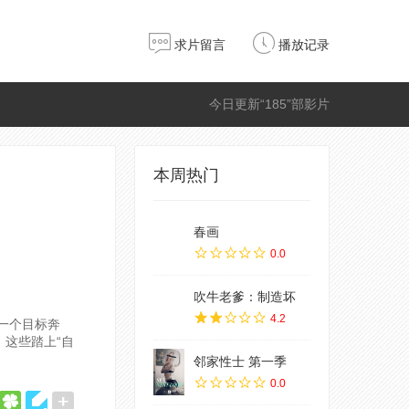
求片留言
播放记录
今日更新“185”部影片
本周热门
春画
0.0
吹牛老爹：制造坏
4.2
一个目标奔
。这些踏上“自
邻家性士 第一季
0.0