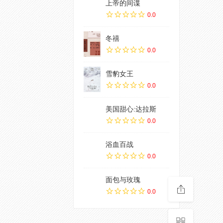
上帝的间谍
0.0
冬禧
0.0
雪豹女王
0.0
美国甜心:达拉斯
0.0
浴血百战
0.0
面包与玫瑰
0.0