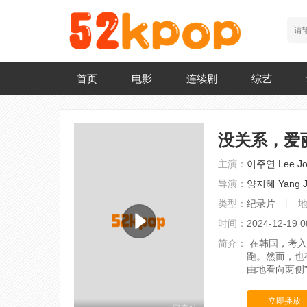
首页
电影
连续剧
综艺
没关系，爱
主演：
이주연 Lee Jo
导演：
양지혜 Yang J
类型：
纪录片
时间：
2024-12-19 0
简介：
在韩国，考入
跑。然而，也
由地看向两侧
立即播放