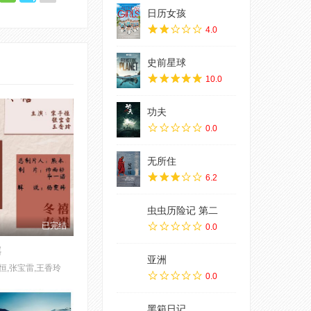
日历女孩
4.0
史前星球
10.0
功夫
0.0
无所住
6.2
虫虫历险记 第二
已完结
0.0
禧
亚洲
恒,张宝雷,王香玲
0.0
黑箱日记