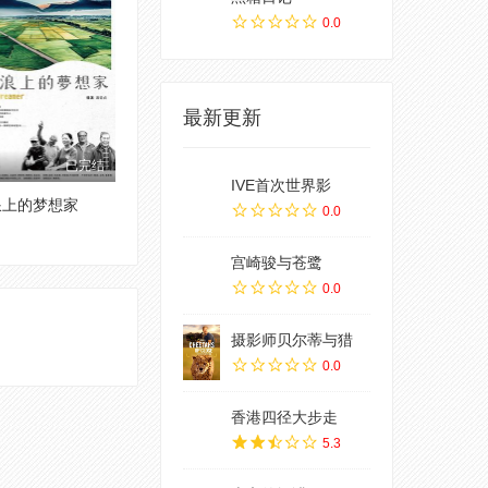
0.0
最新更新
已完结
IVE首次世界影
浪上的梦想家
0.0
宫崎骏与苍鹭
0.0
摄影师贝尔蒂与猎
0.0
香港四径大步走
5.3