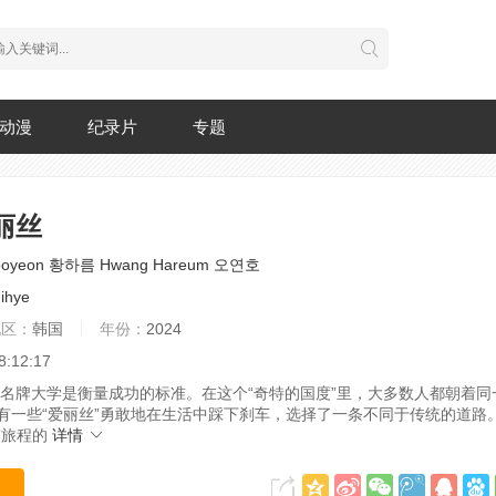
动漫
纪录片
专题
丽丝
oyeon
황하름 Hwang Hareum
오연호
ihye
地区：
韩国
年份：
2024
8:12:17
名牌大学是衡量成功的标准。在这个“奇特的国度”里，大多数人都朝着同
有一些“爱丽丝”勇敢地在生活中踩下刹车，选择了一条不同于传统的道路
”旅程的
详情