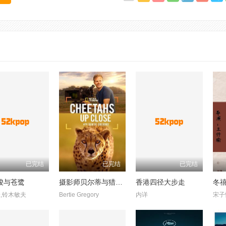
已完结
已完结
已完结
骏与苍鹭
摄影师贝尔蒂与猎豹零距离
香港四径大步走
冬
,铃木敏夫
Bertie Gregory
内详
宋子