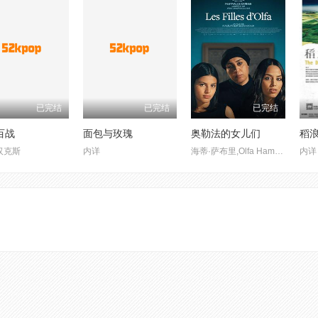
已完结
已完结
已完结
百战
面包与玫瑰
奥勒法的女儿们
稻
汉克斯
内详
海蒂·萨布里,Olfa Hamrouni,Eya Chikhaoui,Tayssir Chikhaoui,Nour Karoui,Ichrak Matar,马吉德·马斯图拉
内详