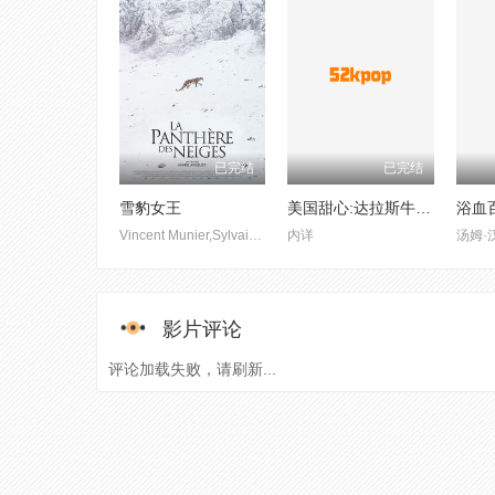
已完结
已完结
雪豹女王
美国甜心:达拉斯牛仔队的啦啦队长
浴血
Vincent Munier,Sylvain Tesson
内详
汤姆·
影片评论
评论加载失败，请刷新...