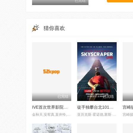
已完结
猜你喜欢
已完结
已完结
IVE首次世界影院巡演
徒手独攀台北101：直播
宫崎
金秋天,安宥真,直井怜,张员瑛,金志垣,李瑞
亚历克斯·霍诺德,塞斯·罗林斯,艾米丽·哈林顿,马克·罗伯,埃勒·邓肯,皮特·伍兹
宫崎骏