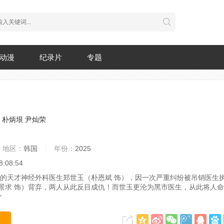
动漫
纪录片
专题
朴炳垠
尹灿荣
地区：
韩国
年份：
2025
8:08:54
的天才神经外科医生郑世玉（朴恩斌 饰），因一次严重纠纷被吊销医生
景求 饰）背弃，两人从此反目成仇！而世玉更沦为黑市医生，从此将人