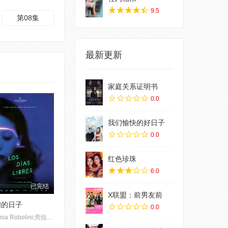
9.5
第08集
最新更新
家庭关系证明书
0.0
我们愉快的好日子
0.0
红色珍珠
6.0
已完结
X联盟：前男友前
闲的日子
0.0
Antonia Robolini,劳拉·帕雷德斯,Luiza Quinteiro,Guillermo Berthold