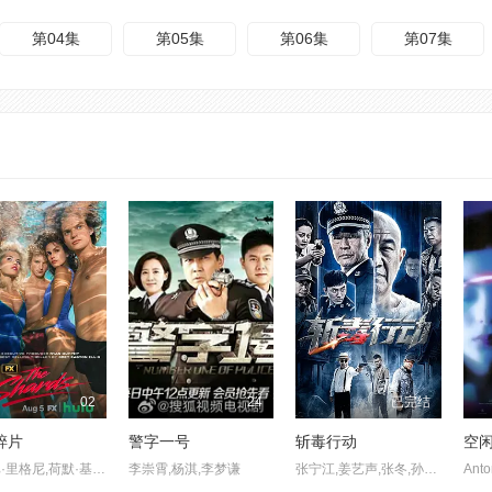
第04集
第05集
第06集
第07集
02
24
已完结
碎片
警字一号
斩毒行动
空
伊格比·里格尼,荷默·基尔,格拉汉姆·坎贝尔,韦斯·本特利,埃文·蕾切尔·伍德,凯雅·基伯,海斯·华纳,Jordan Roth,Sierra Stoliar,丹尼尔·戴尔,克里斯·康纳,Bella Valdes,Constantine Malahias,Cortés Alexander,Aidan Skye Jameson
李崇霄,杨淇,李梦谦
张宁江,姜艺声,张冬,孙祎彤,石兆琪,于荣光,姜超,邵峰,左腾云,张天其,纵昕芸,琪格,池程,赵雷棋,纪海星,黄信纲,胡笑源,程镇,雷景铄,张瑞雪,董轩妤,贾紫倩,王依宁,杨恒