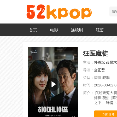
首页
电影
连续剧
综艺
狂医魔徒
主演：
朴恩斌
薛景求
导演：
金正贤
类型：
惊悚,犯罪
时间：
2026-08-02 0
简介：
沉迷研究大脑
师崔德熙（薛
之中。
详情
立即播放