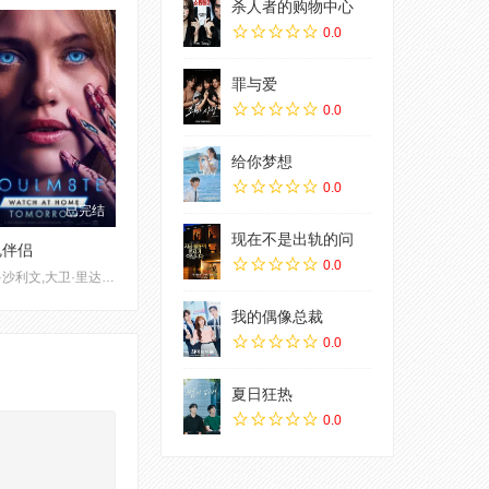
杀人者的购物中心
0.0
罪与爱
0.0
给你梦想
0.0
已完结
现在不是出轨的问
魂伴侣
0.0
莉莉·沙利文,大卫·里达尔,克劳迪娅·杜米特,阿尔蒂·佛鲁山,伊利亚·库克,马拉·胡夫,西德尼·布莱克波恩,伊莎贝尔·邦弗雷,艾玛·拉莫斯,奥利弗·库珀,尼古拉斯·拉尼,汉娜·玛玛丽斯,加里·赫泽勒,乔丹妮·琼斯,安德鲁·艾斯科夫
我的偶像总裁
0.0
夏日狂热
0.0