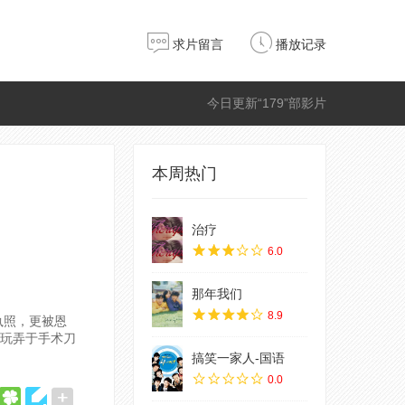
求片留言
播放记录
今日更新“179”部影片
本周热门
治疗
6.0
那年我们
8.9
执照，更被恩
命玩弄于手术刀
搞笑一家人-国语
0.0