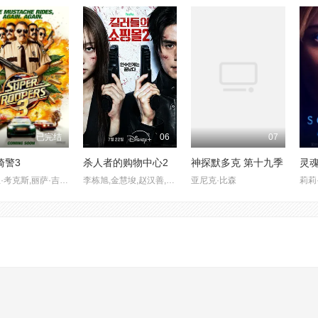
已完结
06
07
骑警3
杀人者的购物中心2
神探默多克 第十九季
灵
布莱恩·考克斯,丽萨·吉洛伊,蔡斯·克劳福德,汉娜·西蒙尼,杰伊·钱德拉萨卡,凯文·赫夫南,玛莉莎·寇兰,奈特·法松,史蒂夫·雷米,沙基纳·贾弗里,艾瑞克·斯图汉斯克,伊克博·塞巴,保罗·索特,Ana LaMonte,乔恩·鲁德尼茨基
李栋旭,金慧埈,赵汉善,玄理,冈田将生,郑允荷,金海娜,李泰英,金旻,朴智彬,徐现宇,金俊裴
亚尼克·比森