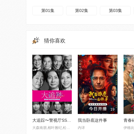
第01集
第02集
第03集
猜你喜欢
03
19
大追踪〜警视厅SSBC强行犯系〜 第二季
我当卧底这件事
青春
大森南朋,相叶雅纪,松下奈绪
内详