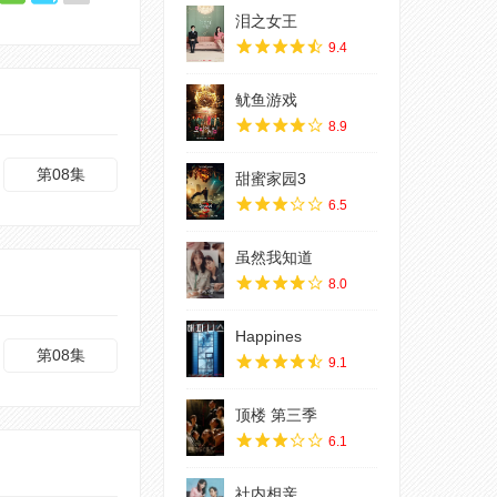
泪之女王
9.4
鱿鱼游戏
8.9
第08集
甜蜜家园3
6.5
虽然我知道
8.0
Happines
第08集
9.1
顶楼 第三季
6.1
社内相亲