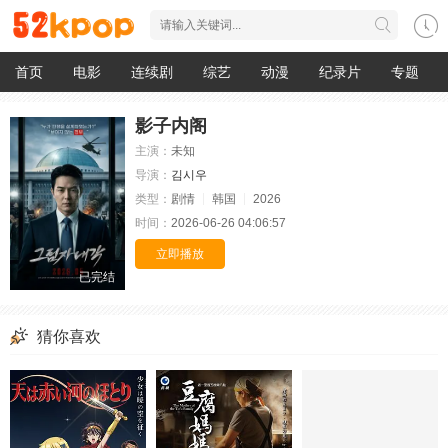
首页
电影
连续剧
综艺
动漫
纪录片
专题
影子内阁
主演：
未知
导演：
김시우
类型：
剧情
韩国
2026
时间：
2026-06-26 04:06:57
立即播放
已完结
猜你喜欢