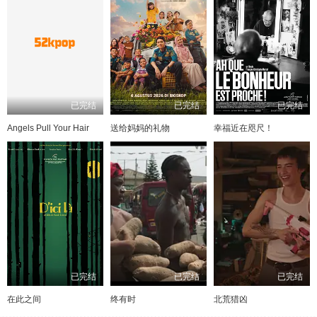
已完结
已完结
已完结
Angels Pull Your Hair
送给妈妈的礼物
幸福近在咫尺！
已完结
已完结
已完结
在此之间
终有时
北荒猎凶