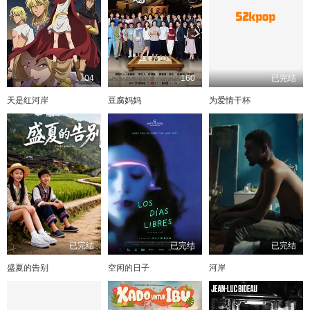
04
160
已完结
天是红河岸
豆腐妈妈
为爱情干杯
已完结
已完结
已完结
盛夏的告别
空闲的日子
河岸