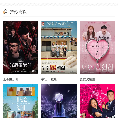
猜你喜欢
04
01
10
谋杀俱乐部
宇宙年糕店
恋爱实验室