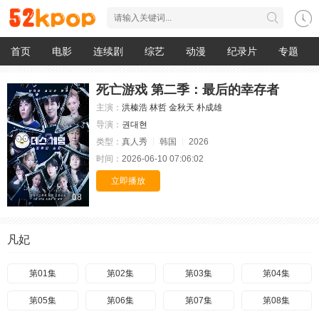
首页
电影
连续剧
综艺
动漫
纪录片
专题
死亡游戏 第二季：最后的幸存者
主演：
洪榛浩
林哲
金秋天
朴成雄
导演：
권대현
类型：
真人秀
韩国
2026
时间：
2026-06-10 07:06:02
立即播放
08
凡妃
第01集
第02集
第03集
第04集
第05集
第06集
第07集
第08集