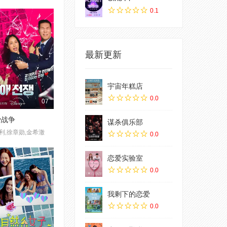
0.1
最新更新
宇宙年糕店
0.0
07
爱战争
谋杀俱乐部
利,徐章勋,金希澈
0.0
恋爱实验室
0.0
我剩下的恋爱
0.0