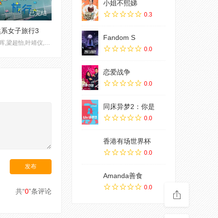
小姐不熙娣
已完结
0.3
然系女子旅行3
Fandom S
林映晖,梁超怡,叶靖仪,黄滢仴
0.0
恋爱战争
0.0
同床异梦2：你是
0.0
香港有场世界杯
0.0
Amanda善食
0.0
共“
0
”条评论