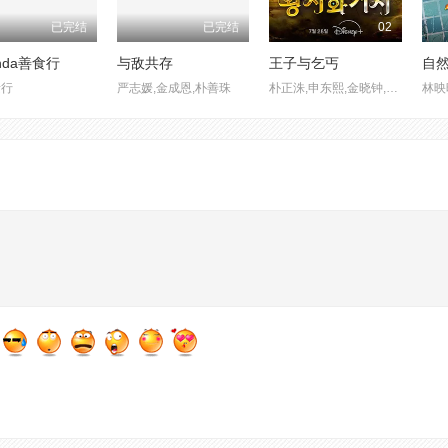
已完结
已完结
02
nda善食行
与敌共存
王子与乞丐
自
素行
严志媛,金成恩,朴善珠
朴正洙,申东熙,金晓钟,徐英浩,金曜汉,朴志晟