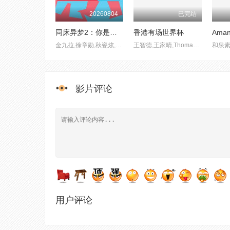
20260804
已完结
同床异梦2：你是我的命运2024
香港有场世界杯
Ama
金九拉,徐章勋,秋瓷炫,于晓光
王智德,王家晴,Thomas Windle
和泉
影片评论
用户评论