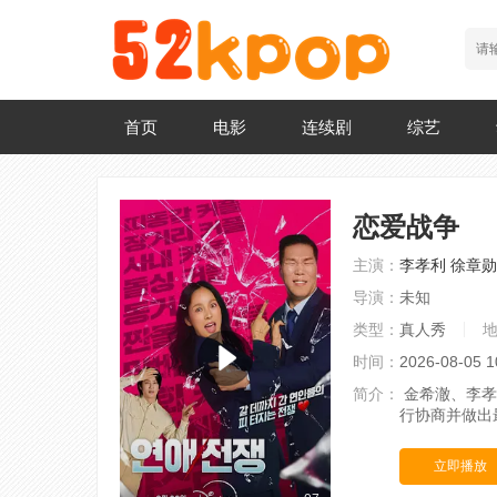
首页
电影
连续剧
综艺
恋爱战争
主演：
李孝利
徐章勋
导演：
未知
类型：
真人秀
时间：
2026-08-05 1
简介：
金希澈、李孝
行协商并做出
立即播放