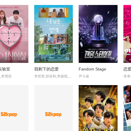
10
01
04
实验室
我剩下的恋爱
Fandom Stage
恋
,李周宪
李世荣,郑容和,李硕珉,崔叡娜
尹斗俊
李孝