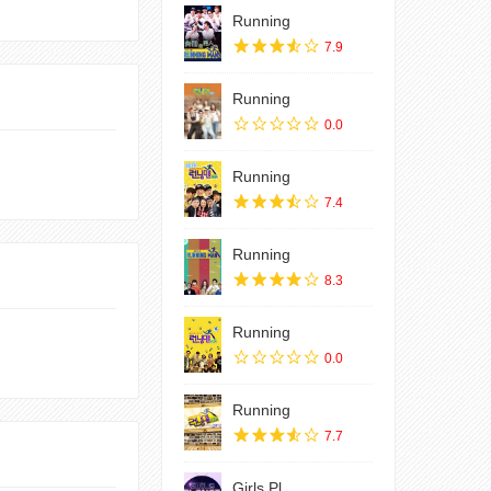
Running
7.9
Running
0.0
Running
7.4
Running
8.3
Running
0.0
Running
7.7
Girls Pl