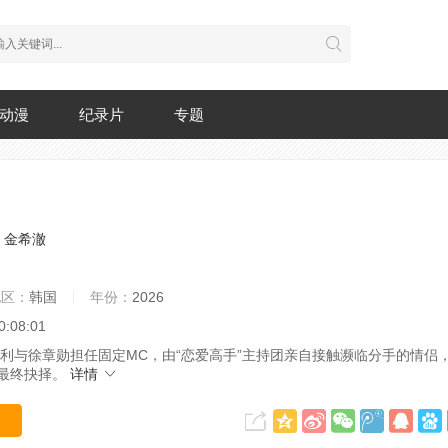
动漫
纪录片
专题
金希澈
地区：
韩国
年份：
2026
0:08:01
利与徐章勋担任固定MC，由“恋爱高手”主持团亲自接触濒临分手的情侣
最终抉择。
详情