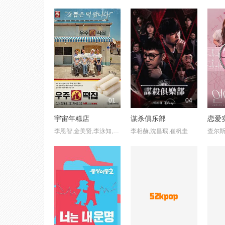
01
04
宇宙年糕店
谋杀俱乐部
恋爱
李恩智,金美贤,李泳知,安宥真
李相赫,沈昌珉,崔杋圭
查尔斯