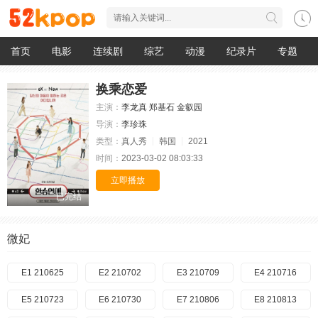
首页
电影
连续剧
综艺
动漫
纪录片
专题
换乘恋爱
主演：
李龙真
郑基石
金叡园
导演：
李珍珠
类型：
真人秀
韩国
2021
时间：
2023-03-02 08:03:33
立即播放
已完结
微妃
E1 210625
E2 210702
E3 210709
E4 210716
E5 210723
E6 210730
E7 210806
E8 210813