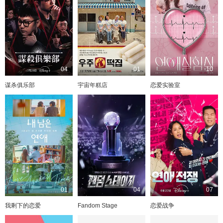
04
01
10
谋杀俱乐部
宇宙年糕店
恋爱实验室
01
04
07
我剩下的恋爱
Fandom Stage
恋爱战争